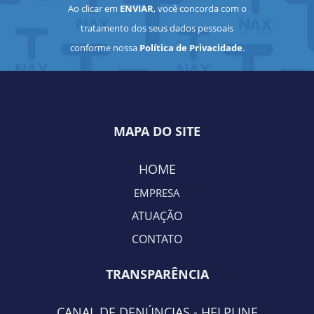
Ao clicar em
ENVIAR
, você concorda com o
tratamento dos seus dados pessoais
conforme nossa
Política de Privacidade
.
MAPA DO SITE
HOME
EMPRES
A
ATUAÇÃO
CONTATO
TRANSPARÊNCIA
CANAL DE DENÚNCIAS - HELPLINE